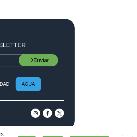
SLETTER
Enviar
DAD
AGUA
eb.