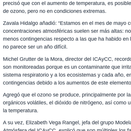
precisó que con el aumento de temperatura, es posibl
de ozono, pero no en condiciones extremas.
Zavala Hidalgo añadió: “Estamos en el mes de mayo c
concentraciones atmosféricas suelen ser más altas: n
menos contingencias respecto a las que ha habido en 
no parece ser un año difícil.
Michel Grutter de la Mora, director del ICAyCC, recor
son monitoreadas porque es un contaminante que irrita 
sistema respiratorio y a los ecosistemas y cada año, en
contingencias debido a los aumentos de este elemento 
Agregó que el ozono se produce, principalmente por la
orgánicos volátiles, el dióxido de nitrógeno, así como 
la temperatura.
A su vez, Elizabeth Vega Rangel, jefa del grupo Model
Atmósfera del ICAyCC, explicó que son múltiples los fa