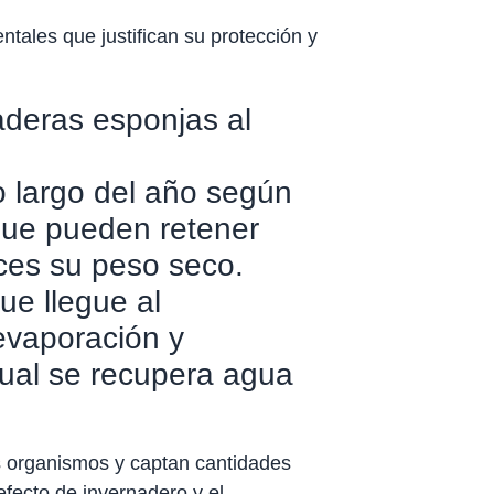
tales que justifican su protección y
deras esponjas al
o largo del año según
 que pueden retener
ces su peso seco.
ue llegue al
 evaporación y
 cual se recupera agua
s organismos y captan cantidades
efecto de invernadero y el