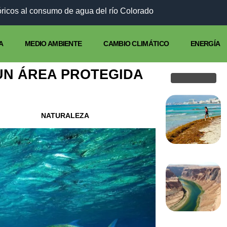
¿Por qué Europa se calienta más rápido que el resto del p
A
MEDIO AMBIENTE
CAMBIO CLIMÁTICO
ENERGÍA
UN ÁREA PROTEGIDA
NATURALEZA