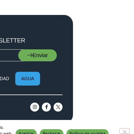
SLETTER
Enviar
DAD
AGUA
eb.
io web.
Aceptar
Rechazar
Política de cookies